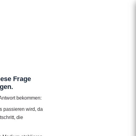
iese Frage
ngen.
n Antwort bekommen:
s passieren wird, da
chritt, die